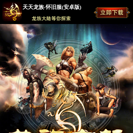
天天龙族-怀旧服(安卓版)